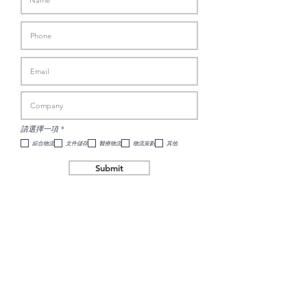
R
請選擇一項
*
e
q
綜合物流
文件儲存
醫療物流
物流策劃
其他
u
i
r
Submit
e
d
聯絡我們
Address : Unit B, 12/F
CITIC Telecom Tower,
93 Kwai Fuk Road,
Kwai Chung, N.T., Hong Kong
Phone :
2320 1161
Email :
info@saiman.com.hk
認證及團體